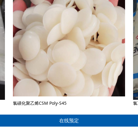
氯磺化聚乙烯CSM Poly-S45
氯
在线预定