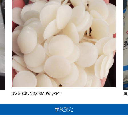
氯磺化聚乙烯CSM Poly-S45
氯
在线预定